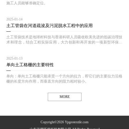
施工人员能够准确定位。
2025-01-14
土工管袋在河道疏浚及污泥脱水工程中的应用
土工管袋技术是地球村科技与香港科研人员吸收欧美先进的低碳治理技
术和理念，结合工程实际应用，大力创新和再开发的一项新型环保技
术，该技术集取水、分离、过滤、污泥脱水固化处理为一体，配备全自
动管理系统。
2025-01-13
单向土工格栅的主要特性
单向：单向土工格栅只能承受一个方向的拉力，即它们的主要拉力沿格
栅的长度方向作用，而垂直方向的阻力相对较小。
MORE
Copyright©2026 Ypgeotextile.com