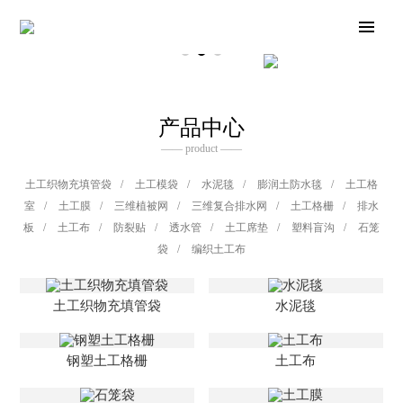
产品中心
—— product ——
土工织物充填管袋
/
土工模袋
/
水泥毯
/
膨润土防水毯
/
土工格
室
/
土工膜
/
三维植被网
/
三维复合排水网
/
土工格栅
/
排水
板
/
土工布
/
防裂贴
/
透水管
/
土工席垫
/
塑料盲沟
/
石笼
袋
/
编织土工布
土工织物充填管袋
水泥毯
钢塑土工格栅
土工布