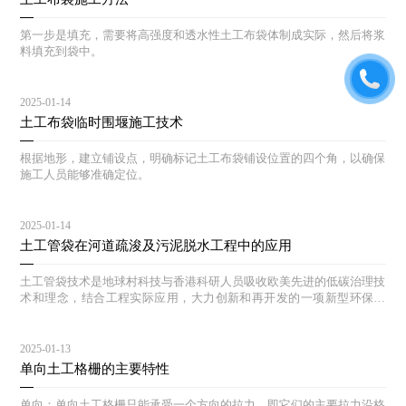
第一步是填充，需要将高强度和透水性土工布袋体制成实际，然后将浆
料填充到袋中。
2025-01-14
土工布袋临时围堰施工技术
根据地形，建立铺设点，明确标记土工布袋铺设位置的四个角，以确保
施工人员能够准确定位。
2025-01-14
土工管袋在河道疏浚及污泥脱水工程中的应用
土工管袋技术是地球村科技与香港科研人员吸收欧美先进的低碳治理技
术和理念，结合工程实际应用，大力创新和再开发的一项新型环保技
术，该技术集取水、分离、过滤、污泥脱水固化处理为一体，配备全自
动管理系统。
2025-01-13
单向土工格栅的主要特性
单向：单向土工格栅只能承受一个方向的拉力，即它们的主要拉力沿格